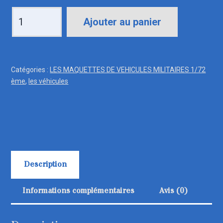
quantité
Ajouter au panier
de
72621
DODGE
Catégories :
LES MAQUETTES DE VEHICULES MILITAIRES 1/72
WC
ème
,
les véhicules
62
Description
Informations complémentaires
Avis (0)