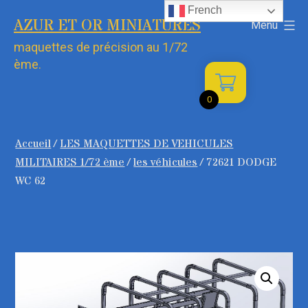
Aller
French
AZUR ET OR MINIATURES
Menu
au
maquettes de précision au 1/72
contenu
ème.
0
Accueil
/
LES MAQUETTES DE VEHICULES
MILITAIRES 1/72 ème
/
les véhicules
/ 72621 DODGE
WC 62