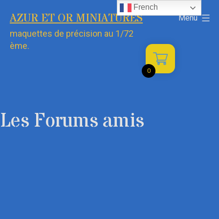
Aller
French
AZUR ET OR MINIATURES
Menu
au
maquettes de précision au 1/72
contenu
ème.
0
Les Forums amis