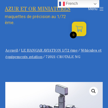
Aller
French
AZUR ET OR MINIATURES
Menu
au
maquettes de précision au 1/72
contenu
ème.
0
Accueil
/
LE HANGAR AVIATION 1/72 ème
/
Véhicules et
équipements aviation
/ 72021 CROTALE NG