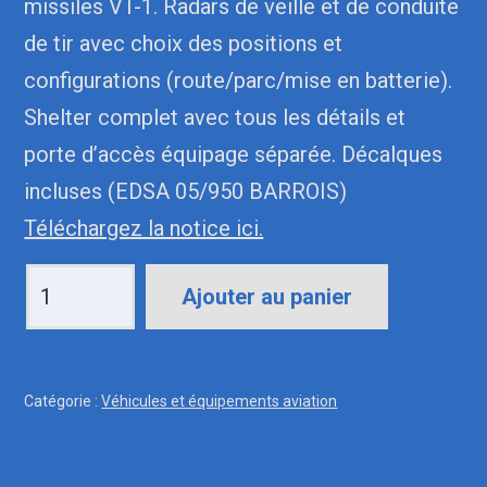
missiles VT-1. Radars de veille et de conduite
de tir avec choix des positions et
configurations (route/parc/mise en batterie).
Shelter complet avec tous les détails et
porte d’accès équipage séparée. Décalques
incluses (EDSA 05/950 BARROIS)
Téléchargez la notice ici.
quantité
Ajouter au panier
de
72021
CROTALE
Catégorie :
Véhicules et équipements aviation
NG