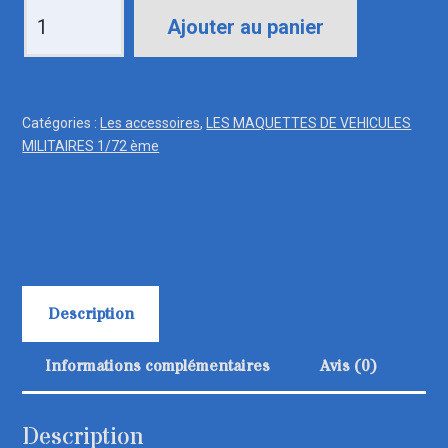
quantité
Ajouter au panier
de
72018
JERRYCANS
Catégories :
Les accessoires
,
LES MAQUETTES DE VEHICULES
ET
MILITAIRES 1/72 ème
SUPPORTS
Description
Informations complémentaires
Avis (0)
Description