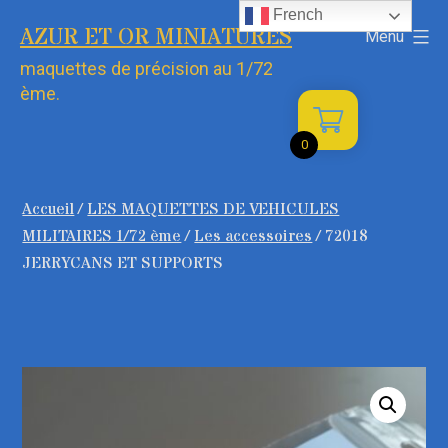
Aller
French
AZUR ET OR MINIATURES
Menu
au
maquettes de précision au 1/72
contenu
ème.
0
Accueil
/
LES MAQUETTES DE VEHICULES
MILITAIRES 1/72 ème
/
Les accessoires
/ 72018
JERRYCANS ET SUPPORTS